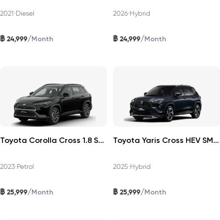
2021
•
Diesel
2026
•
Hybrid
฿
฿
/
/
24,999
24,999
Month
Month
Toyota Corolla Cross 1.8 Sport Plus 2023
Toyota Yaris Cross HEV SMART 2025
2023
•
Petrol
2025
•
Hybrid
฿
฿
/
/
25,999
25,999
Month
Month