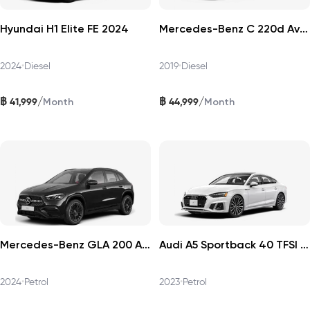
Hyundai H1 Elite FE 2024
Mercedes-Benz C 220d Avantgarde 2019
2024
•
Diesel
2019
•
Diesel
฿
฿
/
/
41,999
44,999
Month
Month
Mercedes-Benz GLA 200 AMG Dynamic 2024
Audi A5 Sportback 40 TFSI 2023
2024
•
Petrol
2023
•
Petrol