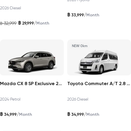
2026
•
Diesel
฿
/
33,999
Month
฿
/
32,999
29,999
฿
Month
NEW 0km
Mazda CX 8 SP Exclusive 2024
Toyota Commuter A/T 2.8 2026
2024
•
Petrol
2026
•
Diesel
฿
฿
/
/
34,999
34,999
Month
Month