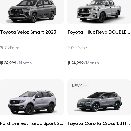
Toyota Veloz Smart 2023
Toyota Hilux Revo DOUBLECAB 2019
2023
•
Petrol
2019
•
Diesel
฿
฿
/
/
24,999
24,999
Month
Month
NEW 0km
Ford Everest Turbo Sport 2021
Toyota Corolla Cross 1.8 HEV Premium 2026