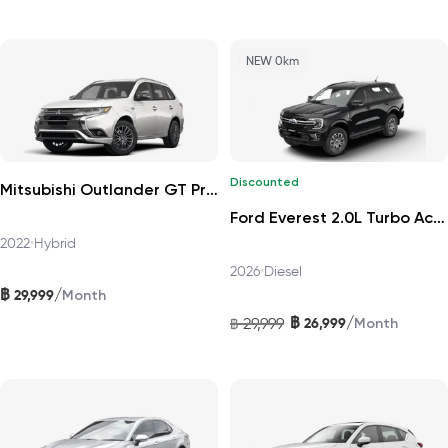
NEW 0km
Discounted
Mitsubishi Outlander GT Premium 4WD 2022
Ford Everest 2.0L Turbo Active 4x2 10AT 2026
2022
•
Hybrid
2026
•
Diesel
฿
/
29,999
Month
฿
/
29,999
26,999
฿
Month