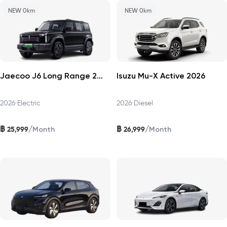
NEW 0km
NEW 0km
Jaecoo J6 Long Range 2WD Pro 2026
Isuzu Mu-X Active 2026
2026
•
Electric
2026
•
Diesel
฿
฿
/
/
25,999
26,999
Month
Month