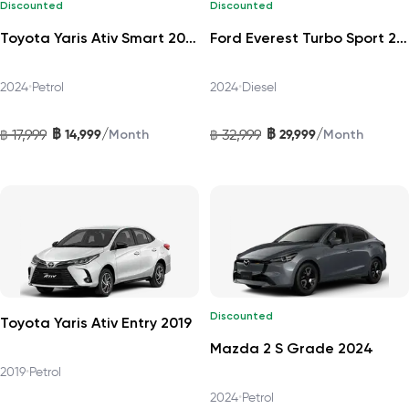
Discounted
Discounted
Toyota Yaris Ativ Smart 2024
Ford Everest Turbo Sport 2024
2024
•
Petrol
2024
•
Diesel
฿
฿
/
/
17,999
14,999
32,999
29,999
฿
Month
฿
Month
Discounted
Toyota Yaris Ativ Entry 2019
Mazda 2 S Grade 2024
2019
•
Petrol
2024
•
Petrol