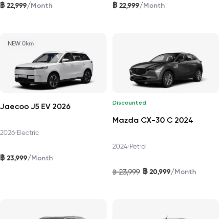
฿
฿
/
/
22,999
22,999
Month
Month
NEW 0km
Discounted
Jaecoo J5 EV 2026
Mazda CX-30 C 2024
2026
•
Electric
2024
•
Petrol
฿
/
23,999
Month
฿
/
23,999
20,999
฿
Month