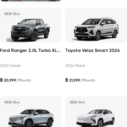
NEW 0km
Ford Ranger 2.0L Turbo XLS 4x2 HR 2026
Toyota Veloz Smart 2024
2026
•
Diesel
2024
•
Petrol
฿
฿
/
/
20,999
21,999
Month
Month
NEW 0km
NEW 0km