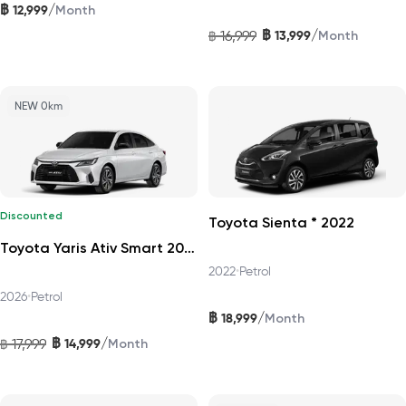
฿
/
12,999
Month
฿
/
16,999
13,999
฿
Month
NEW 0km
Discounted
Toyota Sienta * 2022
Toyota Yaris Ativ Smart 2026
2022
•
Petrol
2026
•
Petrol
฿
/
18,999
Month
฿
/
17,999
14,999
฿
Month