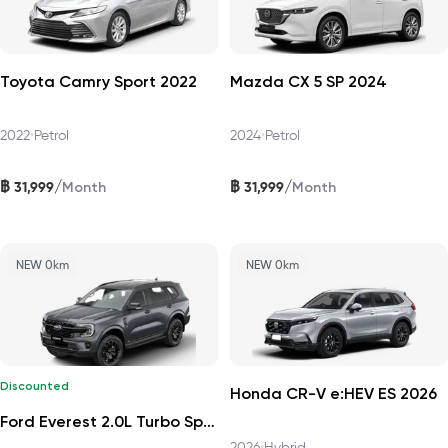
Toyota Camry Sport 2022
Mazda CX 5 SP 2024
2022
•
Petrol
2024
•
Petrol
฿
฿
/
/
31,999
31,999
Month
Month
NEW 0km
NEW 0km
Discounted
Honda CR-V e:HEV ES 2026
Ford Everest 2.0L Turbo Sport 4x2 6AT DAT 2026
2026
•
Hybrid