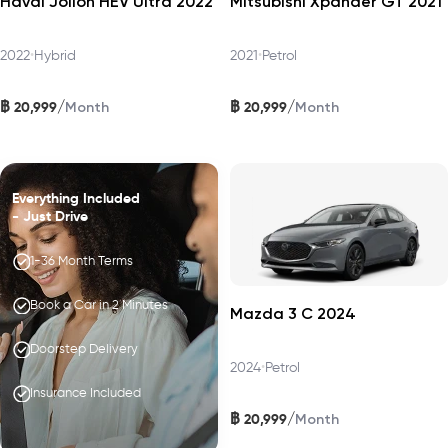
Haval Jolion HEV Ultra 2022
Mitsubishi Xpander GT 2021
2022
•
Hybrid
2021
•
Petrol
฿
฿
/
/
20,999
20,999
Month
Month
Everything Included
- Just Drive
1-36 Month Terms
Book a Car in 2 Minutes
Mazda 3 C 2024
Doorstep Delivery
2024
•
Petrol
Insurance Included
฿
/
20,999
Month