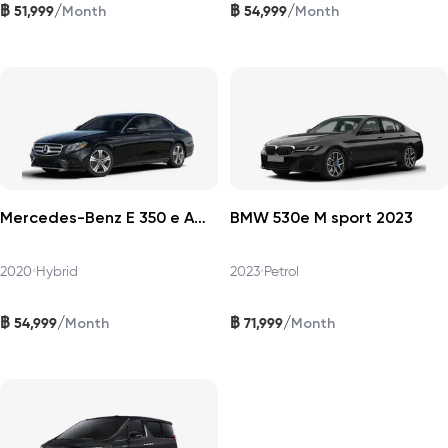
฿
฿
/
/
51,999
54,999
Month
Month
Mercedes-Benz E 350 e AMG Dynamic 2020
BMW 530e M sport 2023
2020
•
Hybrid
2023
•
Petrol
฿
฿
/
/
54,999
71,999
Month
Month