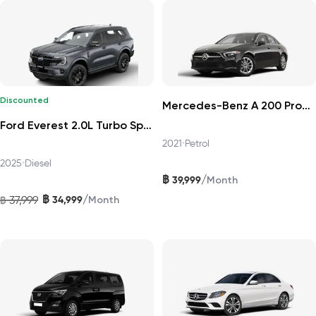
Discounted
Mercedes-Benz A 200 Progressive 2021
Ford Everest 2.0L Turbo Sport 4x2 6AT DAT 2025
2021
•
Petrol
2025
•
Diesel
฿
/
39,999
Month
฿
/
37,999
34,999
฿
Month