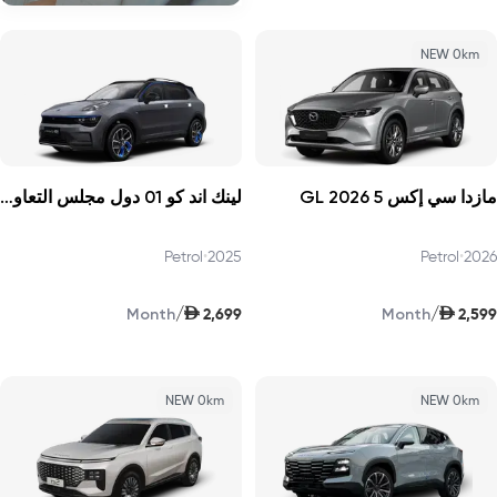
NEW 0km
مازدا سي إكس 5 GL 2026
لينك اند كو 01 دول مجلس التعاون الخليجي بصوت أعلى برو 2025
Petrol
•
2025
Petrol
•
2026
AED
AED
/
/
2,699
2,599
Month
Month
NEW 0km
NEW 0km