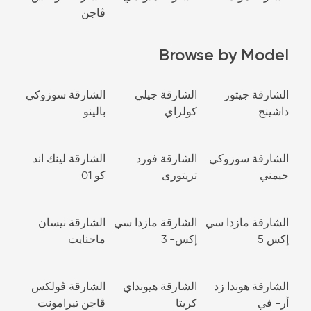
ڤاجن
Browse by Model
الشارقة جيتور
الشارقة جيلي
الشارقة سوزوكي
داشينج
كولراي
بالينو
الشارقة سوزوكي
الشارقة فورد
الشارقة لينك اند
جيمني
تريتورى
كو 01
الشارقة مازدا سي
الشارقة مازدا سي
الشارقة نيسان
إكس 5
إكس- 3
ماجنايت
الشارقة هوندا زد
الشارقة هيونداي
الشارقة ڤولكس
أر- في
كريتا
ڤاجن تيرامونت