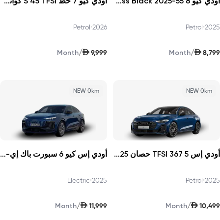
أودي كيو 8 55-TFSI Progress Black 2025
أودي كيو 7 خط S 45 TFSI كواترو 252 حصان الإصدار الأول 2026
Petrol
•
2026
Petrol
•
2025
AED
AED
/
/
9,999
8,799
Month
Month
NEW 0km
NEW 0km
أودي إس 5 TFSI 367 حصان 2025
أودي إس كيو 6 سبورت باك إي-ترون 2025
Electric
•
2025
Petrol
•
2025
AED
AED
/
/
11,999
10,499
Month
Month