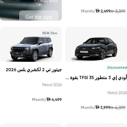
they book.
AED
/
2,499
3,399
Month
AED
Get the App
NEW 0km
Discounted
جيتور تي 2 لكشري بلس 2026
أودي إي 3 متطور 35 TFSI بقوة 150 حصانًا 2026
Petrol
•
2026
Petrol
•
2026
AED
/
4,499
Month
AED
/
3,999
4,399
Month
AED