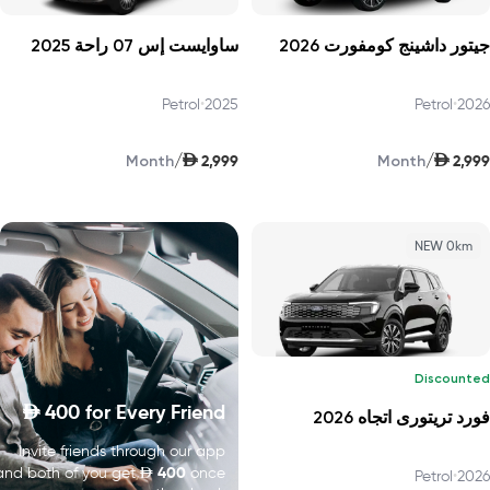
جيتور داشينج كومفورت 2026
ساوايست إس 07 راحة 2025
Petrol
•
2025
Petrol
•
2026
AED
AED
/
/
2,999
2,999
Month
Month
NEW 0km
Discounted
400
for Every Friend
D
فورد تريتورى اتجاه 2026
Invite friends through our app
D
400
and both of you get
once
Petrol
•
2026