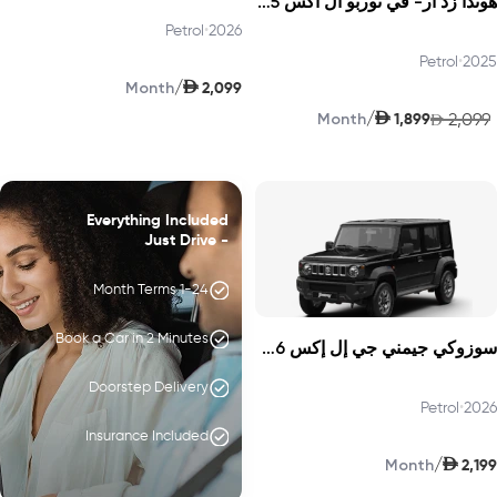
هوندا زد أر- في توربو ال اكس 2025
Petrol
•
2026
Petrol
•
2025
AED
/
2,099
Month
AED
/
1,899
2,099
Month
AED
Everything Included
- Just Drive
1-24 Month Terms
Book a Car in 2 Minutes
سوزوكي جيمني جي إل إكس 2026
Doorstep Delivery
Petrol
•
2026
Insurance Included
AED
/
2,199
Month