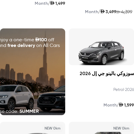
AED
/
1,499
Month
AED
/
3,499
4,399
Month
AED
D
100
njoy a one-time
off
free delivery
and
on All Cars!
سوزوكي بالينو جي إل 2026
Petrol
•
2026
AED
/
1,599
Month
SUMMER
se code:
NEW 0km
NEW 0km