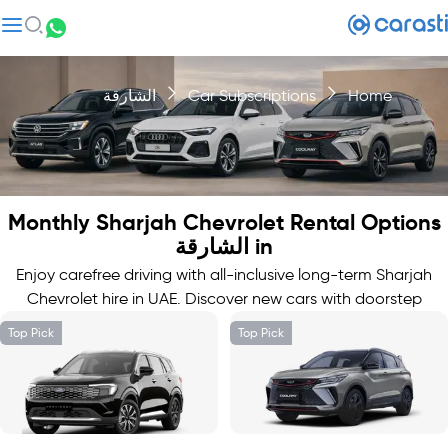
Home
Car Subscriptions
الشارقة
Monthly Sharjah Chevrolet Rental Options
in الشارقة
Enjoy carefree driving with all-inclusive long-term Sharjah
Chevrolet hire in UAE. Discover new cars with doorstep
delivery.
Top Pick
Top Pick