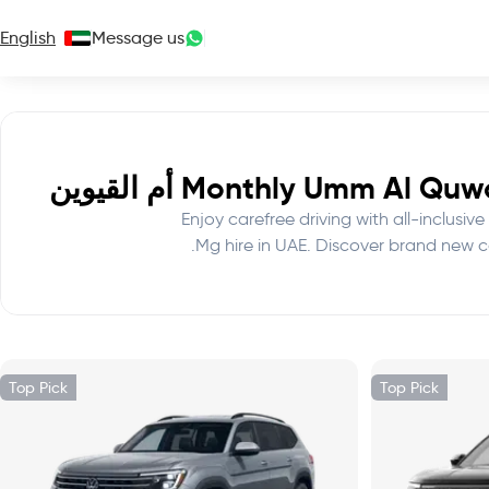
English
Message us
Monthly Umm Al أم القيوين
Enjoy carefree driving with all-inclus
Mg hire in UAE. Discover brand new ca
Top Pick
Top Pick