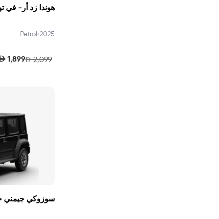
هوندا زد أر- في تور
•
Petrol
2025
AED
1,899
2,099
AED
سوزوكي جيمني جي 