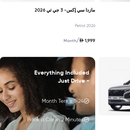
مازدا سي إكس- 3 جي تي 2026
•
Petrol
2026
/
AED
1,999
Month
Everything Included
- Just Drive
1-24 Month Terms
Book a Car in 2 Minutes