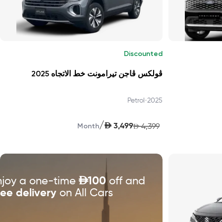
Discounted
ڤولكس ڤاجن تيرامونت خط الاتجاه 2025
•
Petrol
2025
/
AED
3,499
4,399
Month
AED
njoy a one-time
D
100
off and
ree delivery
on All Cars!