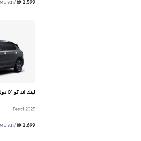
/
AED
2,599
Month
•
Petrol
2025
/
AED
2,699
Month