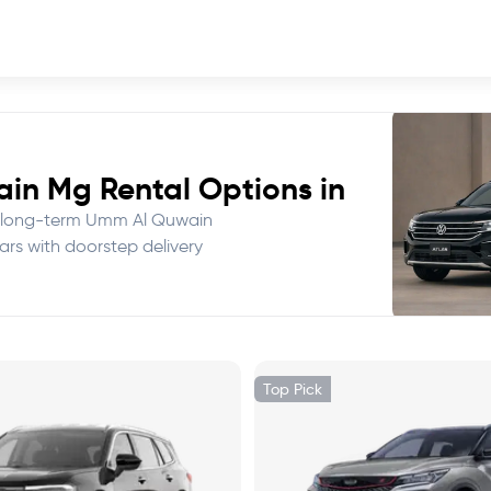
 Quwain Mg Rental Options in
ive long-term Umm Al Quwain
rs with doorstep delivery.
Top Pick