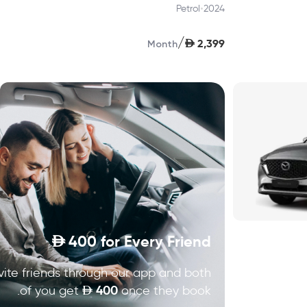
•
Petrol
2024
/
AED
2,399
Month
D
400
for Every Friend
vite friends through our app and both
400
of you get
D
once they book.