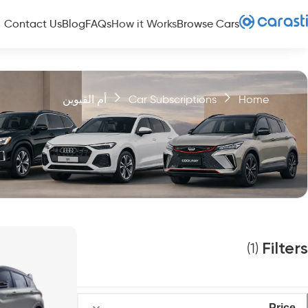
Contact Us
Blog
FAQs
How it Works
Browse Cars
Home
Car Subscriptions
أم القيوين
Filters
)
1
(
Price