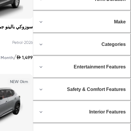
Make
سوزوكي بالينو جي إل
•
Petrol
2026
Categories
/
AED
1,499
Month
Entertainment Features
NEW 0km
Safety & Comfort Features
Interior Features