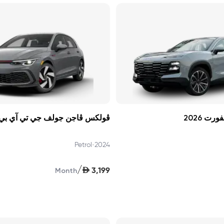
رت 2026
ڤولكس ڤاجن جولف جي تي آي بي 1 024
•
Petrol
2024
/
AED
3,199
Month