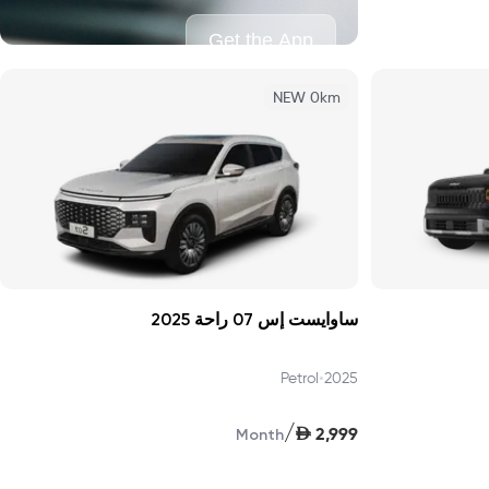
Get the App
NEW 0km
ساوايست إس 07 راحة 2025
•
Petrol
2025
/
AED
2,999
Month