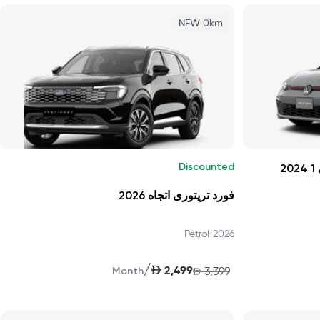
NEW 0km
Discounted
2
فورد تريتورى اتجاه 2026
•
Petrol
2026
/
AED
2,499
3,399
Month
AED