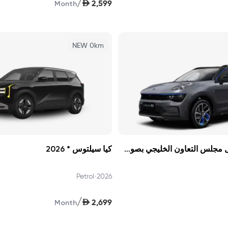
/
AED
2,599
Month
NEW 0km
لينك اند كو 01 دول مجلس التعاون الخليجي بصوت أعلى برو 2025
كيا سيلتوس * 2026
•
Petrol
2026
/
AED
2,699
Month