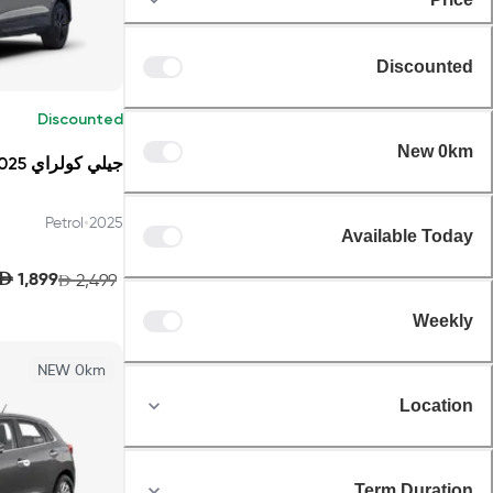
Discounted
Discounted
New 0km
جيلي كولراي GL 2025
•
Petrol
2025
Available Today
AED
1,899
2,499
AED
Weekly
NEW 0km
Location
Term Duration