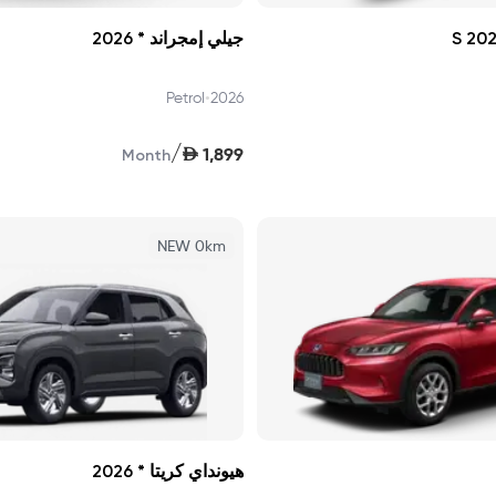
جيلي إمجراند * 2026
•
Petrol
2026
/
AED
1,899
Month
NEW 0km
هيونداي كريتا * 2026