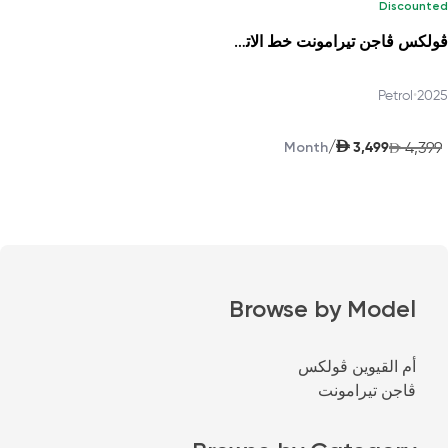
Discounted
ڤولكس ڤاجن تيرامونت خط الاتجاه 2025
Petrol
•
2025
AED
/
3,499
4,399
Month
AED
Browse by Model
أم القيوين ڤولكس
ڤاجن تيرامونت