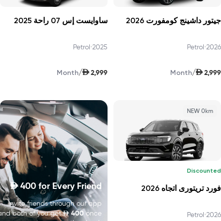
جيتور داشينج كومفورت 2026
ساوايست إس 07 راحة 2025
Petrol
•
2025
Petrol
•
2026
AED
AED
/
/
2,999
2,999
Month
Month
NEW 0km
Discounted
400
for Every Friend
D
فورد تريتورى اتجاه 2026
Invite friends through our app
D
400
and both of you get
once
Petrol
•
2026