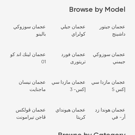
Browse by Model
عجمان جيتور
عجمان جيلي
عجمان سوزوكي
داشينج
كولراي
بالينو
عجمان سوزوكي
عجمان فورد
عجمان لينك اند كو
جيمني
تريتورى
01
عجمان مازدا سي
عجمان مازدا سي
عجمان نيسان
إكس 5
إكس- 3
ماجنايت
عجمان هوندا زد
عجمان هيونداي
عجمان ڤولكس
أر- في
كريتا
ڤاجن تيرامونت
Browse by Category