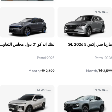
NEW 0km
مازدا سي إكس 5 GL 2026
لينك اند كو 01 دول مجلس التعاون الخليجي بصوت أعلى برو 2025
Petrol
•
2025
Petrol
•
2026
AED
AED
/
/
2,699
2,599
Month
Month
NEW 0km
NEW 0km