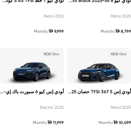
أودي كيو 8 55-TFSI Progress Black 2025
أودي كيو 7 خط S 45 TFSI كواترو 252 حصان الإصدار الأول 2026
Petrol
•
2026
Petrol
•
2025
AED
AED
/
/
9,999
8,799
Month
Month
NEW 0km
NEW 0km
أودي إس 5 TFSI 367 حصان 2025
أودي إس كيو 6 سبورت باك إي-ترون 2025
Electric
•
2025
Petrol
•
2025
AED
AED
/
/
11,999
10,499
Month
Month