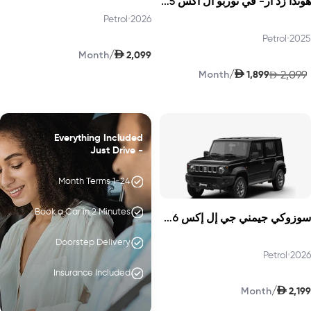
هوندا زد أر- في توربو ال اكس 2025
Petrol
•
2026
Petrol
•
2025
AED
/
2,099
Month
AED
/
1,899
2,099
Month
AED
Everything Included
- Just Drive
1-24 Month Terms
Book a Car in 2 Minutes
سوزوكي جيمني جي إل إكس 2026
Doorstep Delivery
Petrol
•
2026
Insurance Included
AED
/
2,199
Month