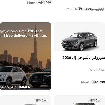
AED
/
1,499
Month
AED
/
3,499
4,399
Month
AED
D
100
njoy a one-time
off
free delivery
and
on All Cars!
سوزوكي بالينو جي إل 2026
Petrol
•
2026
AED
/
1,599
Month
SUMMER
se code:
NEW 0km
NEW 0km