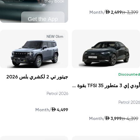
they book.
AED
/
2,499
3,399
Month
AED
Get the App
NEW 0km
Discounted
جيتور تي 2 لكشري بلس 2026
أودي إي 3 متطور 35 TFSI بقوة 150 حصانًا 2026
Petrol
•
2026
Petrol
•
2026
AED
/
4,499
Month
AED
/
3,999
4,399
Month
AED