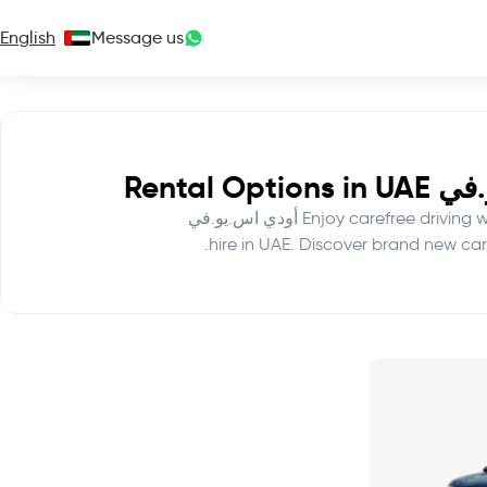
English
Message us
Enjoy carefree driving with all-inclusive long-term أودي اس.يو.في
hire in UAE. Discover brand new car