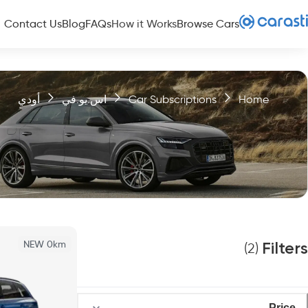
Contact Us
Blog
FAQs
How it Works
Browse Cars
Home
Car Subscriptions
اس.يو.في
أودي
NEW 0km
Filters
)
2
(
Price