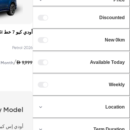
Discounted
New 0km
•
Petrol
2026
/
AED
9,999
Available Today
Month
Weekly
Location
y Model
أودي إس كيو 
Term Duration