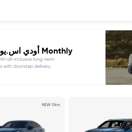
Monthly أودي اس.يو.في Rental Options in UAE
s with doorstep delivery.
NEW 0km