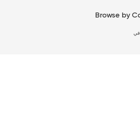
Browse by C
في