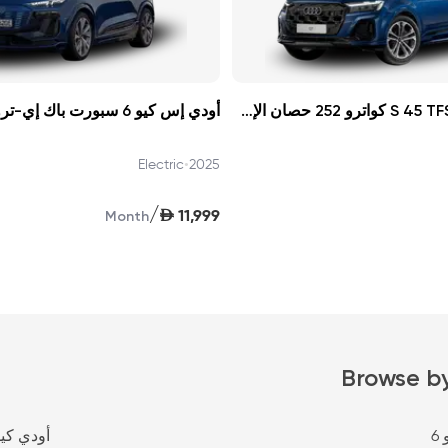
أودي كيو 7 خط S 45 TFSI كواترو 252 حصان الإصدار الأول 2026
أودي إس كيو 6 سبورت باك إي-ترون 2025
•
Electric
2025
/
AED
11,999
Month
Browse b
6
أودي كيو 