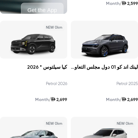
AED
/
2,599
Month
Get the App
NEW 0km
لينك اند كو 01 دول مجلس التعاون الخليجي بصوت أعلى برو 2025
كيا سيلتوس * 2026
Petrol
•
2026
Petrol
•
2025
AED
AED
/
/
2,699
2,699
Month
Month
NEW 0km
NEW 0km