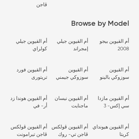
ڤاجن
Browse by Model
أم القيوين بيجو
أم القيوين جيلي
أم القيوين جيلي
2008
إمجراند
كولراي
أم القيوين
أم القيوين
أم القيوين فورد
سوزوكي بالينو
سوزوكي جيمني
تريتورى
أم القيوين مازدا
أم القيوين نيسان
أم القيوين هوندا زد
سي إكس- 3
ماجنايت
أر- في
أم القيوين هيونداي
أم القيوين ڤولكس
أم القيوين ڤولكس
كريتا
ڤاجن تي- روك
ڤاجن تيرامونت