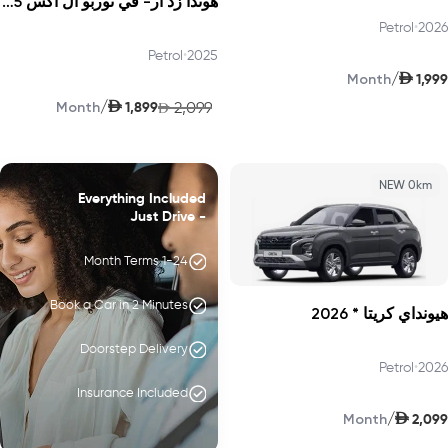
هوندا زد أر- في توربو ال اكس 2025
Petrol
•
2026
Petrol
•
2025
AED
/
1,999
Month
AED
/
1,899
2,099
Month
AED
NEW 0km
Everything Included
- Just Drive
1-24 Month Terms
Book a Car in 2 Minutes
هيونداي كريتا * 2026
Doorstep Delivery
Petrol
•
2026
Insurance Included
AED
/
2,099
Month