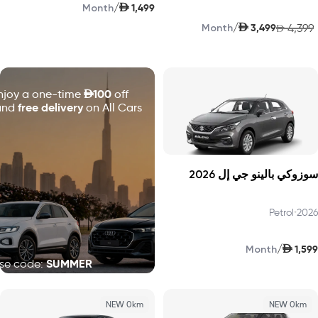
AED
/
1,499
Month
AED
/
3,499
4,399
Month
AED
D
100
njoy a one-time
off
free delivery
and
on All Cars!
سوزوكي بالينو جي إل 2026
Petrol
•
2026
AED
/
1,599
Month
SUMMER
se code:
NEW 0km
NEW 0km