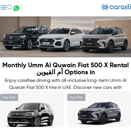
Home
Car Subscriptions
أم القيوين
Monthly Umm Al Quwain Fiat 500 X Rental
Options in أم القيوين
Enjoy carefree driving with all-inclusive long-term Umm Al
Quwain Fiat 500 X hire in UAE. Discover new cars with
doorstep delivery.
Top Pick
Top Pick