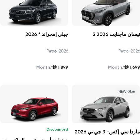
نيسان ماجنايت S 2026
جيلي إمجراند * 2026
Petrol
•
2026
Petrol
•
2026
AED
AED
/
/
1,899
1,699
Month
Month
NEW 0km
Discounted
مازدا سي إكس- 3 جي تي 2026