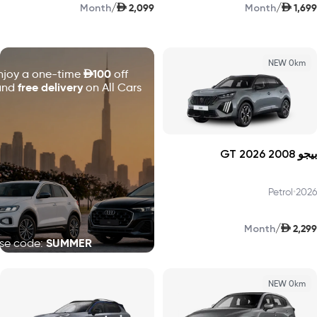
AED
AED
/
/
2,099
1,699
Month
Month
NEW 0km
D
100
njoy a one-time
off
free delivery
and
on All Cars!
بيجو 2008 GT 2026
Petrol
•
2026
AED
/
2,299
Month
SUMMER
se code:
NEW 0km